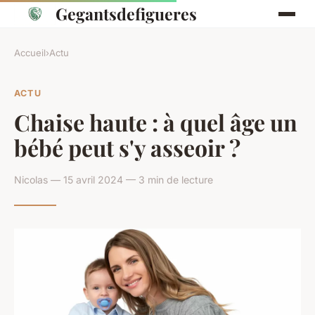
Gegantsdefigueres
Accueil
›
Actu
ACTU
Chaise haute : à quel âge un
bébé peut s'y asseoir ?
Nicolas — 15 avril 2024 — 3 min de lecture