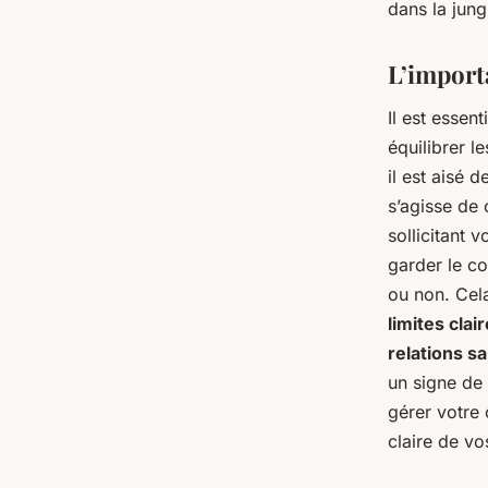
dans la jung
L’importa
Il est esse
équilibrer l
il est aisé 
s’agisse de
sollicitant 
garder le co
ou non. Cela
limites clai
relations s
un signe de
gérer votre
claire de vos