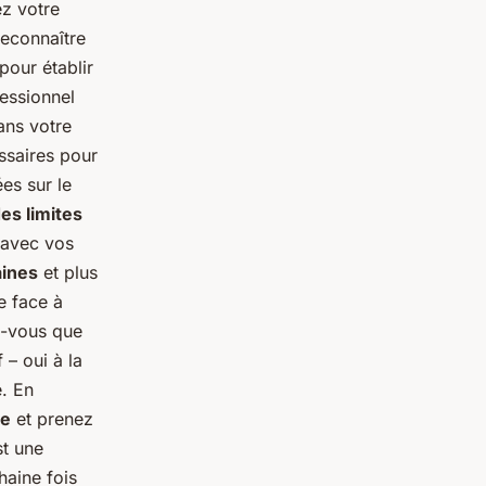
ez votre
reconnaître
pour établir
fessionnel
dans votre
ssaires pour
es sur le
des limites
 avec vos
aines
et plus
e face à
z-vous que
 – oui à la
e. En
ne
et prenez
st une
haine fois