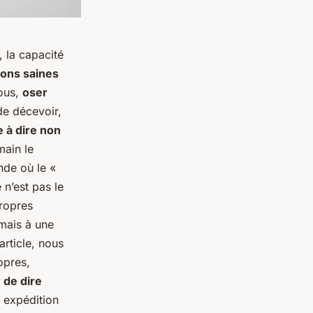
, la capacité
ions saines
vous,
oser
de décevoir,
 à dire non
ain le
nde où le «
 n’est pas le
propres
 mais à une
article, nous
opres,
 de dire
n expédition