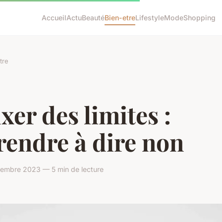
Accueil
Actu
Beauté
Bien-etre
Lifestyle
Mode
Shopping
tre
ixer des limites :
rendre à dire non
embre 2023 — 5 min de lecture