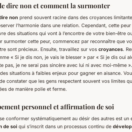
de dire non et comment la surmonter
dire non
prend souvent racine dans des croyances limitante
éserver l’harmonie dans une relation. Cependant, cette peur
re des situations qui vont à l’encontre de votre bien-être o
our surmonter cette peur, commencez par reconnaître que vo
tre sont précieux. Ensuite, travaillez sur vos
croyances
. R
e « Si je dis non, je vais le blesser » par « Si je dis oui al
te pas, je ne serai pas sincère avec lui ni avec moi-même »
des situations à faibles enjeux pour gagner en aisance. Vou
 de constater que les gens respectent souvent vos limites q
ées de manière polie et ferme.
ement personnel et affirmation de soi
 se conformer systématiquement au désir des autres est un 
n de soi
qui s’inscrit dans un processus continu de
dévelo