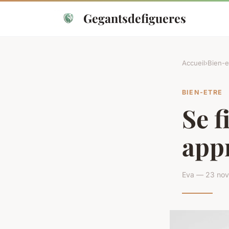
Gegantsdefigueres
Accueil
›
Bien-e
BIEN-ETRE
Se f
app
Eva — 23 nov