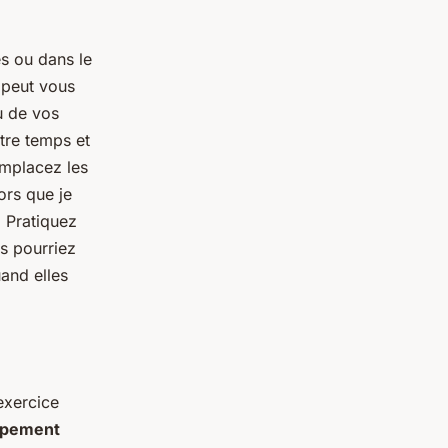
s ou dans le
 peut vous
u de vos
tre temps et
emplacez les
ors que je
. Pratiquez
s pourriez
uand elles
exercice
ppement