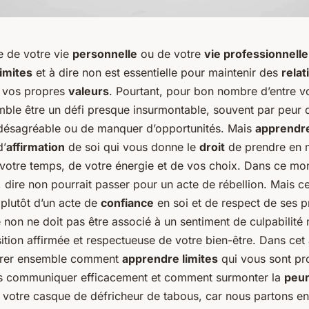
se de votre vie
personnelle
ou de votre
vie professionnelle
limites
et à dire non est essentielle pour maintenir des
relat
r vos propres
valeurs
. Pourtant, pour bon nombre d’entre 
ble être un défi presque insurmontable, souvent par peur 
 désagréable ou de manquer d’opportunités. Mais
apprendre
d’
affirmation
de soi qui vous donne le
droit
de prendre en m
 votre temps, de votre énergie et de vos choix. Dans ce mo
i, dire non pourrait passer pour un acte de rébellion. Mais ce
t plutôt d’un acte de
confiance
en soi et de respect de ses 
e non ne doit pas être associé à un sentiment de culpabilité
ition affirmée et respectueuse de votre bien-être. Dans cet 
lorer ensemble comment
apprendre limites
qui vous sont pr
s communiquer efficacement et comment surmonter la
peur
z votre casque de défricheur de tabous, car nous partons e