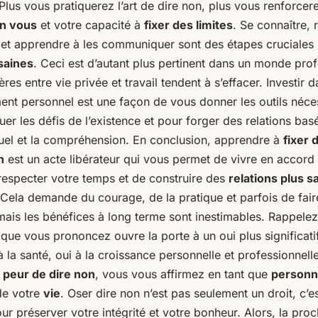
 Plus vous pratiquerez l’art de dire non, plus vous renforcer
en vous
et votre capacité à
fixer des limites
. Se connaître, 
 et apprendre à les communiquer sont des étapes cruciales 
 saines
. Ceci est d’autant plus pertinent dans un monde pro
ères entre vie privée et travail tendent à s’effacer. Investir 
nt personnel est une façon de vous donner les outils néce
er les défis de l’existence et pour forger des relations basé
uel et la compréhension. En conclusion, apprendre à
fixer 
n
est un acte libérateur qui vous permet de vivre en accord
respecter votre temps et de construire des
relations plus s
 Cela demande du courage, de la pratique et parfois de fair
 mais les bénéfices à long terme sont inestimables. Rappele
ue vous prononcez ouvre la porte à un oui plus significatif
 à la santé, oui à la croissance personnelle et professionnell
a
peur de dire non
, vous vous affirmez en tant que
person
de votre
vie
. Oser dire non n’est pas seulement un droit, c’e
ur préserver votre intégrité et votre bonheur. Alors, la proc