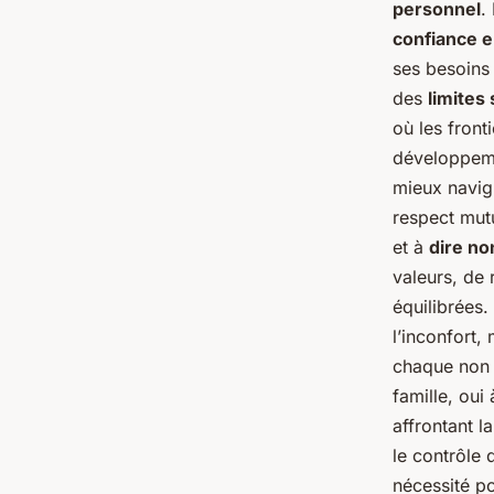
personnel
.
confiance 
ses besoins
des
limites
où les fronti
développeme
mieux navigu
respect mut
et à
dire no
valeurs, de 
équilibrées.
l’inconfort,
chaque non q
famille, oui
affrontant l
le contrôle 
nécessité po