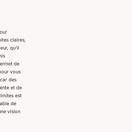
pour
ites claires,
ur, qu’il
mis
 permet de
 pour vous
 car des
ente et de
limites est
able de
une vision