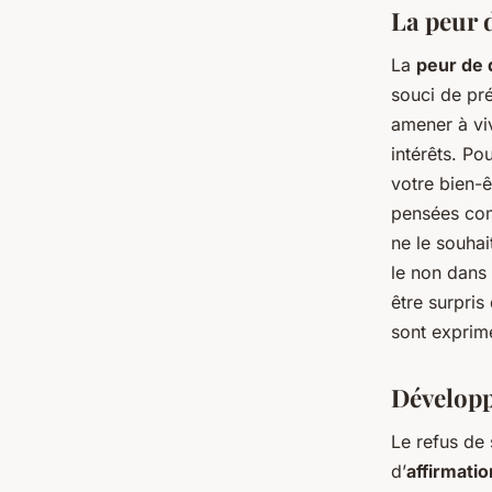
La peur 
La
peur de 
souci de pr
amener à viv
intérêts. P
votre bien-ê
pensées comm
ne le souhai
le non dans 
être surpris
sont exprim
Développ
Le refus de
d’
affirmatio