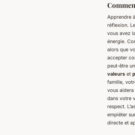
Comment 
Apprendre à
réflexion. L
vous avez l
énergie. Com
alors que vo
accepter con
peut-être 
valeurs
et
p
famille, vot
vous aidera
dans votre v
respect. L’a
empiéter su
directe et a