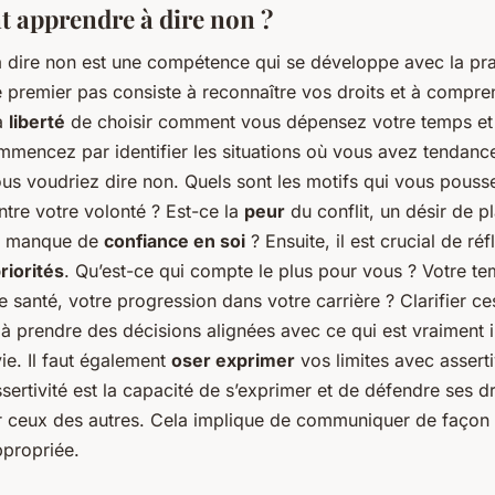
apprendre à dire non ?
 dire non est une compétence qui se développe avec la prat
e premier pas consiste à reconnaître vos droits et à compr
a
liberté
de choisir comment vous dépensez votre temps et
mencez par identifier les situations où vous avez tendance
us voudriez dire non. Quels sont les motifs qui vous pouss
tre votre volonté ? Est-ce la
peur
du conflit, un désir de pl
un manque de
confiance en soi
? Ensuite, il est crucial de réf
riorités
. Qu’est-ce qui compte le plus pour vous ? Votre te
re santé, votre progression dans votre carrière ? Clarifier ce
 à prendre des décisions alignées avec ce qui est vraiment 
ie. Il faut également
oser exprimer
vos limites avec asserti
ssertivité est la capacité de s’exprimer et de défendre ses d
r ceux des autres. Cela implique de communiquer de façon c
ppropriée.