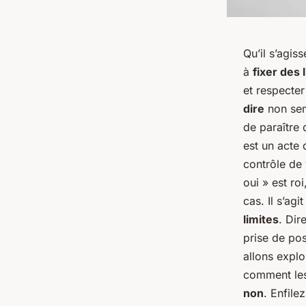
Qu’il s’agis
à
fixer des 
et respecte
dire
non sem
de paraître
est un acte 
contrôle de
oui » est ro
cas. Il s’agi
limites
. Dir
prise de pos
allons exp
comment le
non
. Enfile