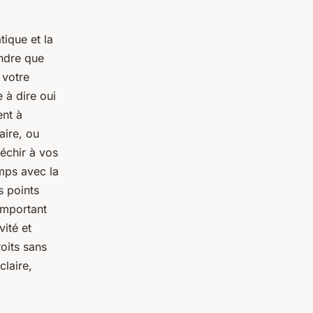
ique et la
endre que
 votre
 à dire oui
ent à
aire, ou
léchir à vos
mps avec la
s points
important
vité et
roits sans
laire,