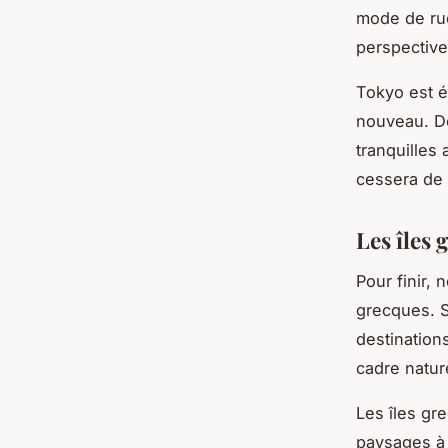
mode de rue
perspective
Tokyo est é
nouveau. De
tranquilles
cessera de 
Les îles
Pour finir,
grecques. S
destination
cadre natur
Les îles gr
paysages à 