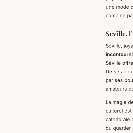
une mode dé
combine par
Seville, 
Séville, jo
incontourn
Séville off
De ses bout
par ses bou
amateurs d
La magie de
culturel es
cathédrale 
du quartier