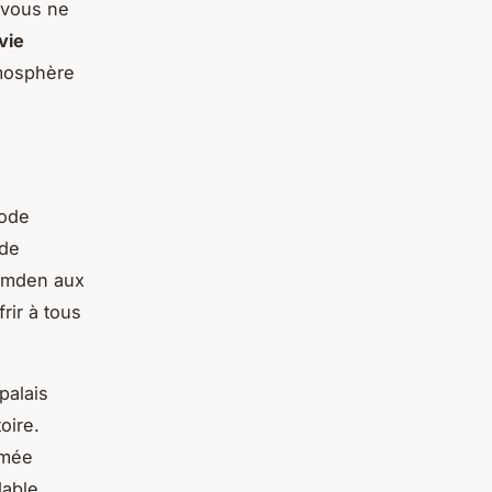
 vous ne
vie
tmosphère
ode
 de
Camden aux
rir à tous
palais
oire.
mmée
dable