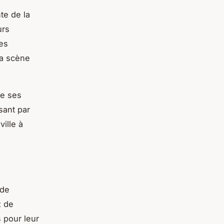
te de la
urs
es
la scène
De ses
sant par
ille à
ode
z de
s pour leur