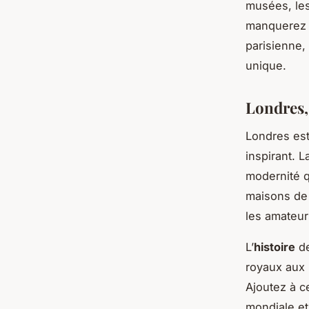
musées, les
manquerez pa
parisienne,
unique.
Londres,
Londres es
inspirant. 
modernité q
maisons de 
les amateu
L’
histoire
de
royaux aux 
Ajoutez à c
mondiale et