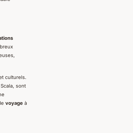
ations
breux
euses,
t culturels.
Scala, sont
ine
 de
voyage
à