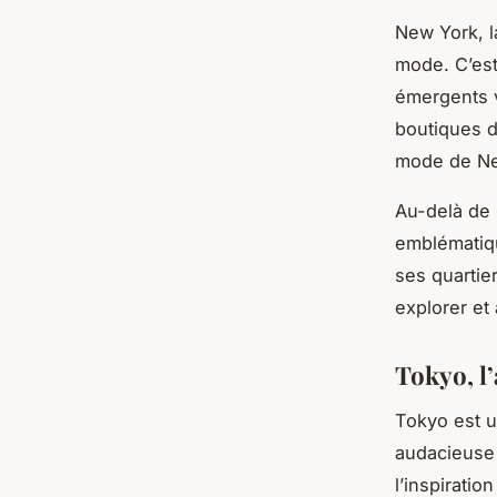
New York, la
mode. C’est
émergents v
boutiques d
mode de New
Au-delà de 
emblématiqu
ses quartie
explorer et 
Tokyo, l
Tokyo est u
audacieuse 
l’inspirati