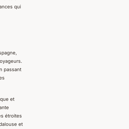
ances qui
Espagne,
voyageurs.
en passant
les
ique et
sante
s étroites
ndalouse et