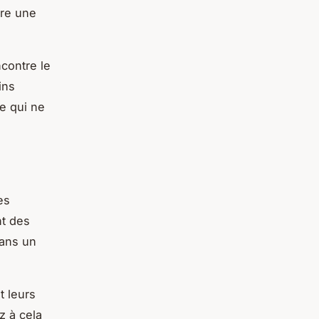
fre une
contre le
ins
e qui ne
es
nt des
dans un
t leurs
z à cela