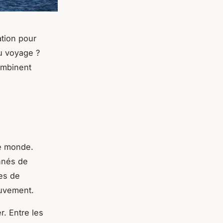
ation pour
du voyage ?
ombinent
le monde.
nnés de
ues de
ouvement.
r. Entre les