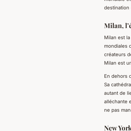
destination
Milan, l’
Milan est l
mondiales 
créateurs 
Milan est u
En dehors d
Sa cathédra
autant de li
alléchante 
ne pas man
New York