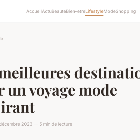
Accueil
Actu
Beauté
Bien-etre
Lifestyle
Mode
Shopping
le
meilleures destinati
r un voyage mode
irant
 décembre 2023 — 5 min de lecture