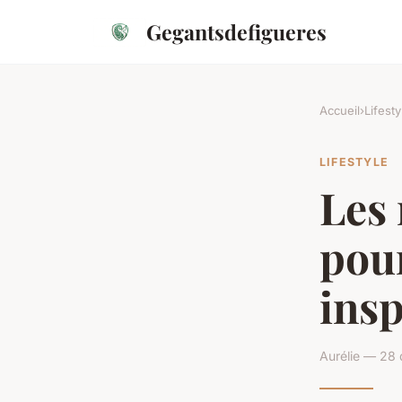
Gegantsdefigueres
Accueil
›
Lifesty
LIFESTYLE
Les 
pou
insp
Aurélie — 28