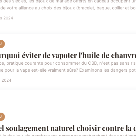
s des siècles, les bijoux de mariage offerts en cadeau occupent une
de votre alliance au choix des bijoux (bracelet, bague, collier et bo
rs 2024
U
rquoi éviter de vapoter l'huile de chanvr
pe, pratique courante pour consommer du CBD, n'est pas sans risq
e pour la vape est-elle vraiment sûre? Examinons les dangers poten
i 2024
U
l soulagement naturel choisir contre la 
à la douleur, de nombreuses personnes recherchent des solutions