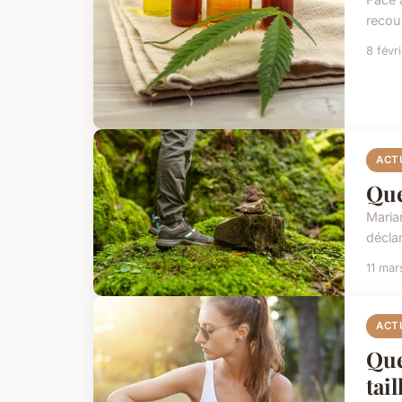
recou
8 févr
ACT
Que
Maria
déclar
11 mar
ACT
Que
tail