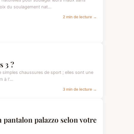
oix du soulagement nat...
2 min de lecture →
s 3 ?
de simples chaussures de sport ; elles sont une
à l'...
3 min de lecture →
n pantalon palazzo selon votre