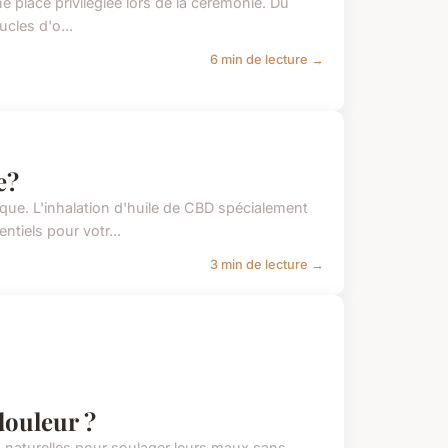
 place privilégiée lors de la cérémonie. Du
ucles d'o...
6 min de lecture →
e?
ue. L'inhalation d'huile de CBD spécialement
tiels pour votr...
3 min de lecture →
douleur ?
 naturelles pour soulager leurs maux sans