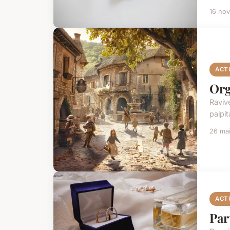
16 no
ACT
Org
Raviv
palpi
26 ma
ACT
Par