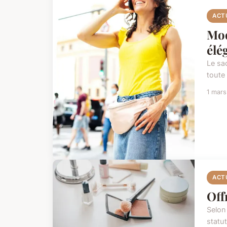
ACT
Mod
élé
Le sa
toute 
1 mar
ACT
Off
Selon
statu