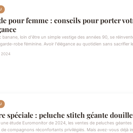
U
e pour femme : conseils pour porter votr
gance
c banane, loin d'être un simple vestige des années 90, se réinvent
garde-robe féminine. Avoir l'élégance au quotidien sans sacrifier le 
s 2024
U
re spéciale : peluche stitch géante douillet
 une étude Euromonitor de 2024, les ventes de peluches géantes 
t de compagnons réconfortants privilégiés. Mais avez-vous déjà im