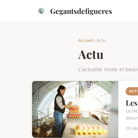
Gegantsdefigueres
Accueil
› Actu
Actu
L'actualité mode et beau
ACT
Les
La tec
désor
28 dé