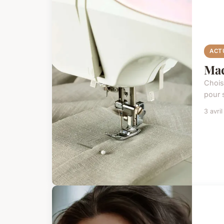
ACT
Mac
Chois
pour 
3 avri