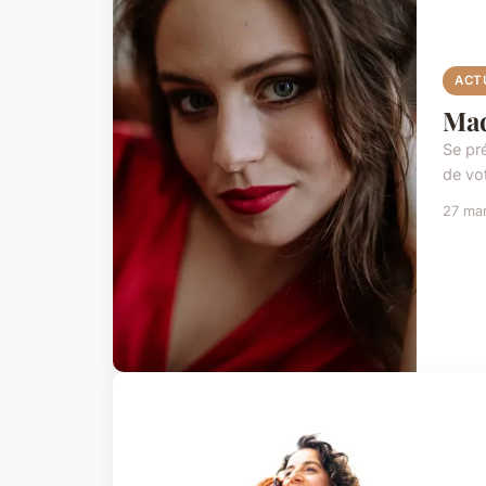
ACT
Maq
Se pr
de vot
27 ma