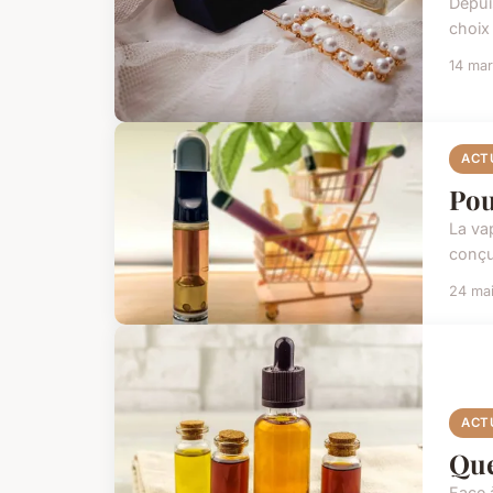
Depui
choix 
14 ma
ACT
Pou
La va
conçu
24 ma
ACT
Que
Face 