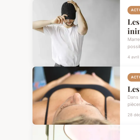
ACT
Les
ini
Marre
possi
4 avri
ACT
Les
Dans 
pièce
28 dé