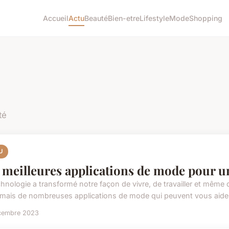
Accueil
Actu
Beauté
Bien-etre
Lifestyle
Mode
Shopping
té
U
 meilleures applications de mode pour u
hnologie a transformé notre façon de vivre, de travailler et même de
mais de nombreuses applications de mode qui peuvent vous aider
cembre 2023