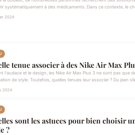
rir systématiquement à des médicaments. Dans ce contexte, le ch
ier 2024
U
lle tenue associer à des Nike Air Max Plu
nt l'audace et le design, les Nike Air Max Plus 3 ne sont pas que 
ation de style. Toutefois, quelles tenues leur associer ? Du jean slim 
s 2024
U
lles sont les astuces pour bien choisir u
le ?