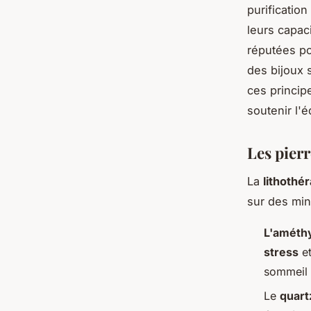
purificatio
leurs capac
réputées pou
des bijoux 
ces princip
soutenir l'é
Les pierr
La
lithothé
sur des min
L'améth
stress
et
sommeil 
Le
quart