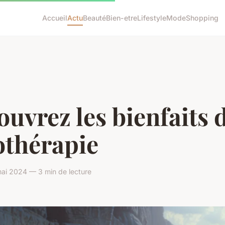
Accueil
Actu
Beauté
Bien-etre
Lifestyle
Mode
Shopping
uvrez les bienfaits d
othérapie
ai 2024 — 3 min de lecture