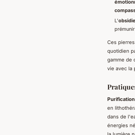
émotion
compass
L'
obsidi
prémunir 
Ces pierres
quotidien pa
gamme de c
vie avec la
Pratiques
Purificatio
en lithothé
dans de l'e
énergies né
la lumière n