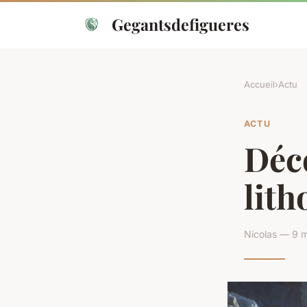
Gegantsdefigueres
Accueil
›
Actu
ACTU
Déco
lith
Nicolas — 9 m