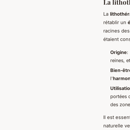
La litho
La
lithothé
rétablir un
é
racines des
étaient con
Origine
:
reines, 
Bien-êtr
l'
harmoni
Utilisat
portées 
des zone
Il est essen
naturelle ve