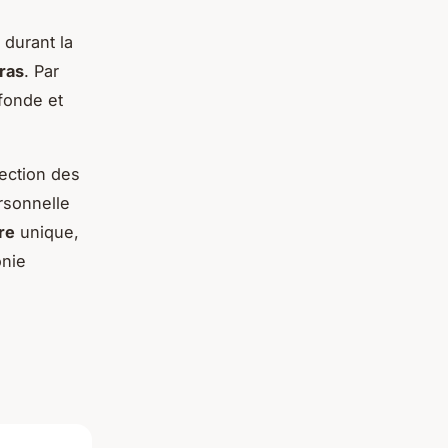
 durant la
ras
. Par
fonde et
lection des
ersonnelle
re
unique,
onie