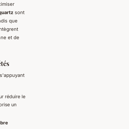
ximiser
quartz
sont
andis que
ntègrent
nne et de
étés
 s'appuyant
r réduire le
orise un
ibre