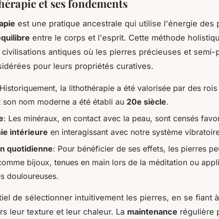
thérapie et ses fondements
rapie
est une pratique ancestrale qui utilise l'énergie des 
quilibre
entre le corps et l'esprit. Cette méthode holistiqu
 civilisations antiques où les pierres précieuses et semi
sidérées pour leurs propriétés curatives.
 Historiquement, la lithothérapie a été valorisée par des rois
et son nom moderne a été établi au
20e siècle
.
e
: Les minéraux, en contact avec la peau, sont censés favor
e intérieure
en interagissant avec notre système vibratoire 
ion quotidienne
: Pour bénéficier de ses effets, les pierres p
comme bijoux, tenues en main lors de la méditation ou appl
s douloureuses.
tiel de sélectionner intuitivement les pierres, en se fiant à
rs leur texture et leur chaleur. La
maintenance
régulière 