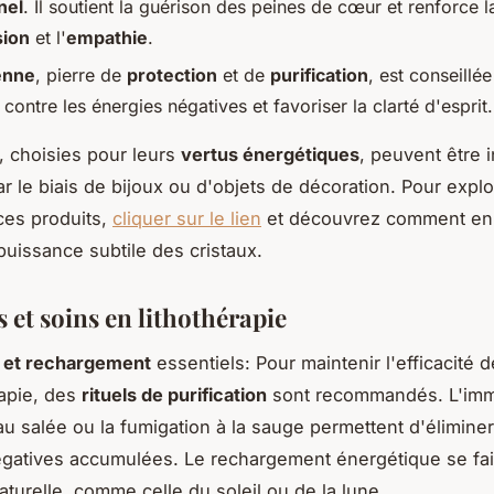
nel
. Il soutient la guérison des peines de cœur et renforce l
ion
et l'
empathie
.
enne
, pierre de
protection
et de
purification
, est conseillé
contre les énergies négatives et favoriser la clarté d'esprit.
, choisies pour leurs
vertus énergétiques
, peuvent être 
r le biais de bijoux ou d'objets de décoration. Pour explo
es produits,
cliquer sur le lien
et découvrez comment enri
 puissance subtile des cristaux.
 et soins en lithothérapie
n et rechargement
essentiels: Pour maintenir l'efficacité 
rapie, des
rituels de purification
sont recommandés. L'imm
au salée ou la fumigation à la sauge permettent d'éliminer
gatives accumulées. Le rechargement énergétique se fai
aturelle, comme celle du soleil ou de la lune.