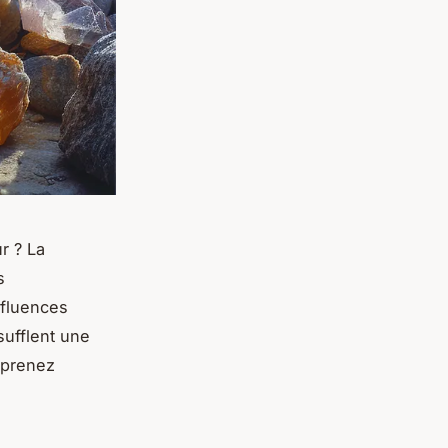
r ? La
s
nfluences
sufflent une
pprenez