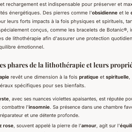
n et rechargement est indispensable pour préserver et ma
ités énergétiques. Des pierres comme l'
obsidienne
et le
r leurs forts impacts à la fois physiques et spirituels, t
spécialement conçus, comme les bracelets de Botanic®, i
es de lithothérapie afin d'assurer une protection quotidie
quilibre émotionnel.
es phares de la lithothérapie et leurs propri
rapie
revêt une dimension à la fois
pratique
et
spirituelle
,
éraux spécifiques pour ses bienfaits.
yste
, avec ses nuances violettes apaisantes, est réputée pou
 combattre l'
insomnie
. Sa présence dans une chambre fav
réparateur et une détente profonde.
z rose
, souvent appelé la pierre de l'
amour
, agit sur l'
équil