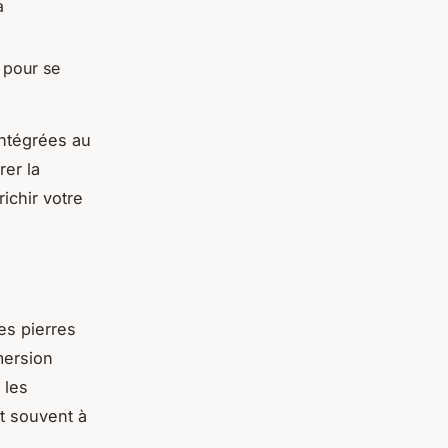
a
e pour se
intégrées au
rer la
chir votre
des pierres
ersion
 les
t souvent à