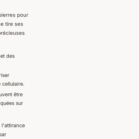
pierres pour
e tire ses
-précieuses
 et des
iser
cellulaire.
euvent être
iquées sur
 l'attirance
par