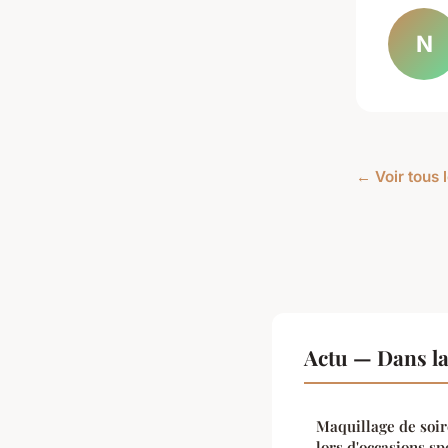
N
← Voir tous l
Actu — Dans l
Maquillage de soiré
lors d'occasions sp