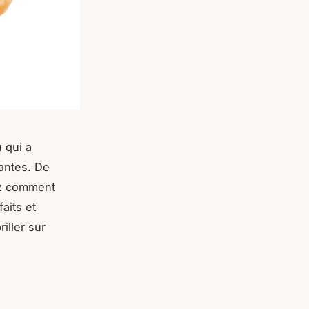
u qui a
nantes. De
rez comment
aits et
iller sur