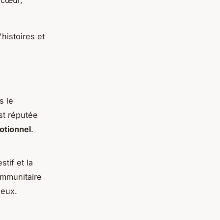
histoires et
s le
st réputée
otionnel
.
stif et la
 immunitaire
neux.