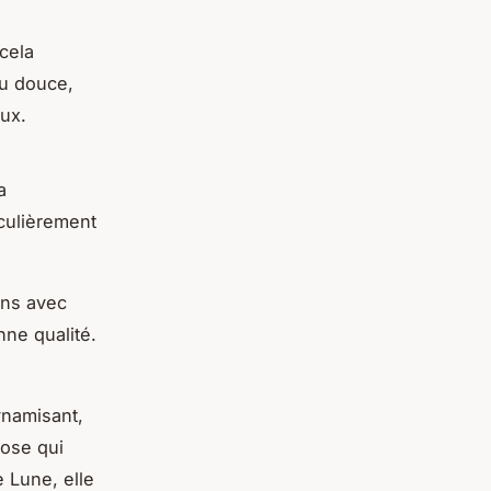
 cela
au douce,
oux.
a
iculièrement
ens avec
nne qualité.
ynamisant,
rose qui
e Lune, elle