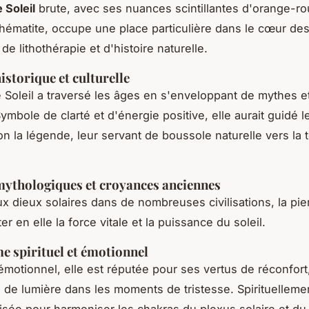
 Soleil
brute, avec ses nuances scintillantes d'orange-ro
d'hématite, occupe une place particulière dans le cœur de
e lithothérapie et d'histoire naturelle.
istorique et culturelle
e Soleil a traversé les âges en s'enveloppant de mythes e
ymbole de clarté et d'énergie positive, elle aurait guidé l
on la légende, leur servant de boussole naturelle vers la 
mythologiques et croyances anciennes
x dieux solaires dans de nombreuses civilisations, la pier
r en elle la force vitale et la puissance du soleil.
 spirituel et émotionnel
 émotionnel, elle est réputée pour ses vertus de réconfort
n de lumière dans les moments de tristesse. Spirituellemen
lisée pour harmoniser les chakras du plexus solaire et du