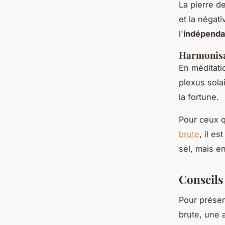
La pierre d
et la négati
l'
indépend
Harmonisa
En méditatio
plexus solai
la fortune.
Pour ceux 
brute
, il es
sel, mais en
Conseils 
Pour préser
brute, une a