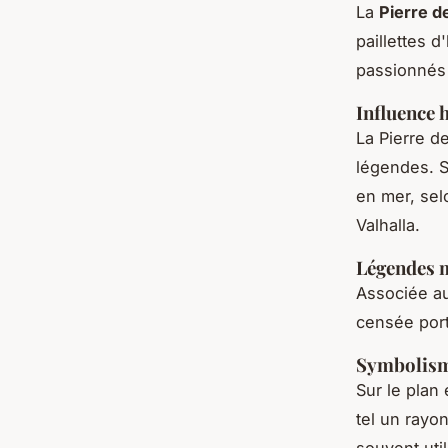
La
Pierre de
paillettes 
passionnés d
Influence h
La Pierre d
légendes. S
en mer, sel
Valhalla.
Légendes 
Associée au
censée porte
Symbolisme
Sur le plan
tel un rayo
souvent uti