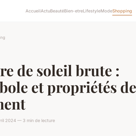
Accueil
Actu
Beauté
Bien-etre
Lifestyle
Mode
Shopping
ing
re de soleil brute :
ole et propriétés de
ment
ril 2024 — 3 min de lecture