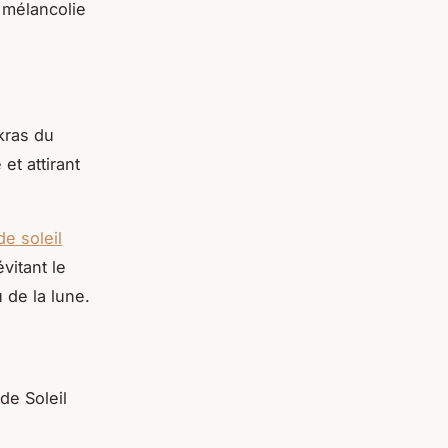
 mélancolie
akras du
et attirant
e soleil
évitant le
u de la lune.
de Soleil