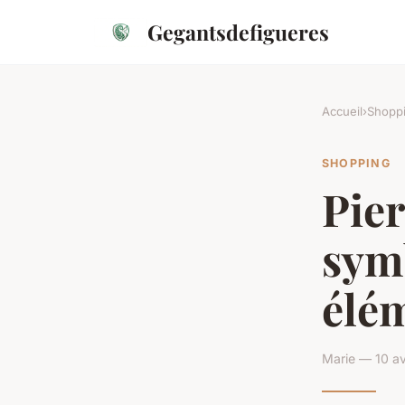
Gegantsdefigueres
Accueil
›
Shopp
SHOPPING
Pier
symb
élé
Marie — 10 av