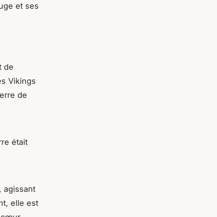
uge et ses
s
t de
es Vikings
terre de
re était
, agissant
t, elle est
 cœur,