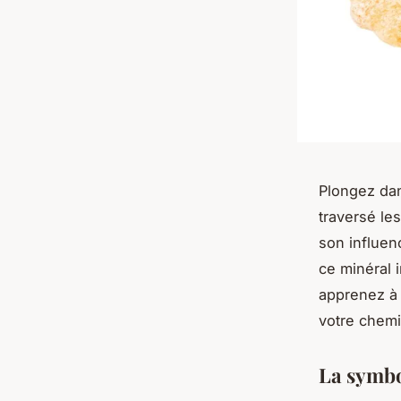
Plongez dans
traversé le
son influen
ce minéral i
apprenez à 
votre chemi
La symbol