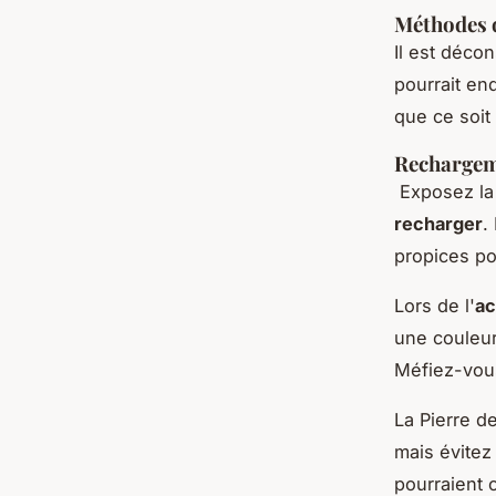
Méthodes d
Il est décon
pourrait en
que ce soit
Recharge
Exposez la p
recharger
.
propices po
Lors de l'
ac
une couleur
Méfiez-vous
La Pierre d
mais évitez
pourraient 