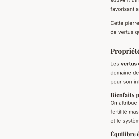
favorisant 
Cette pierre
de vertus qu
Propriété
Les
vertus 
domaine de 
pour son in
Bienfaits 
On attribue 
fertilité m
et le systèm
Équilibre