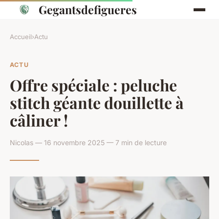
Gegantsdefigueres
Accueil
›
Actu
ACTU
Offre spéciale : peluche
stitch géante douillette à
câliner !
Nicolas — 16 novembre 2025 — 7 min de lecture